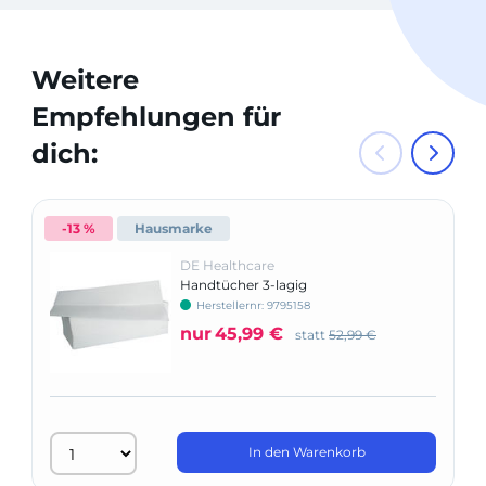
Weitere
Empfehlungen für
dich:
-13 %
Hausmarke
DE Healthcare
Handtücher 3-lagig
Herstellernr: 9795158
nur
45,99 €
statt
52,99 €
In den Warenkorb