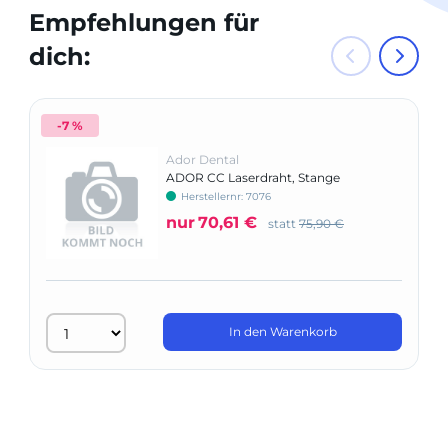
Empfehlungen für
dich:
-7 %
Ador Dental
ADOR CC Laserdraht, Stange
Herstellernr: 7076
nur
70,61 €
statt
75,90 €
In den Warenkorb