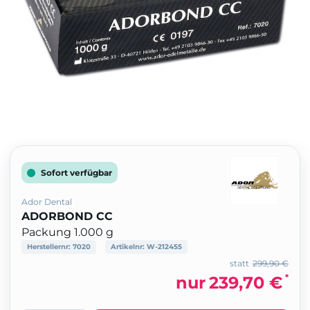
Sofort verfügbar
Ador Dental
ADORBOND CC
Packung 1.000 g
Herstellernr:
7020
Artikelnr:
W-212455
statt
299,90 €
*
nur
239,70 €