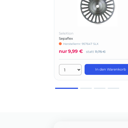
SeleXion
Sepaflex
Herstellernr: 957647 SLX
nur
9,99 €
statt
11,75 €
In den Warenkorb