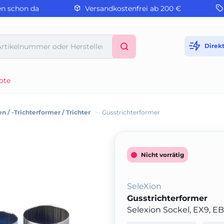
en schon da
Versandkostenfrei ab 200 €
Direk
ote
n / -Trichterformer / Trichter
>
Gusstrichterformer
Nicht vorrätig
SeleXion
Gusstrichterformer
Selexion Sockel, EX9, EB