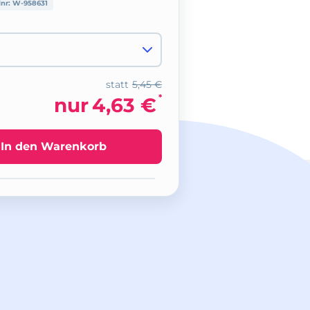
lnr:
W-958631
statt
5,45 €
*
nur
4,63 €
In den Warenkorb