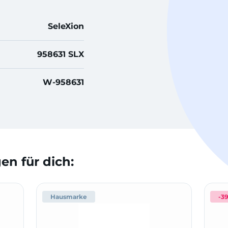
SeleXion
958631 SLX
W-958631
n für dich:
Hausmarke
-3