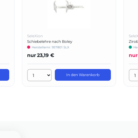
SeleXion
Sele
Schiebelehre nach Boley
Ziro
Herstellernr: 957801 SLX
He
nur
23,19 €
nur
In den Warenkorb