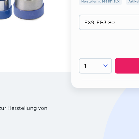
Herstellernr:
958631 SLX
Artike
ur Herstellung von