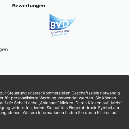
Bewertungen
ngen
chnung
SEPA-Lastschrift
Vorkasse