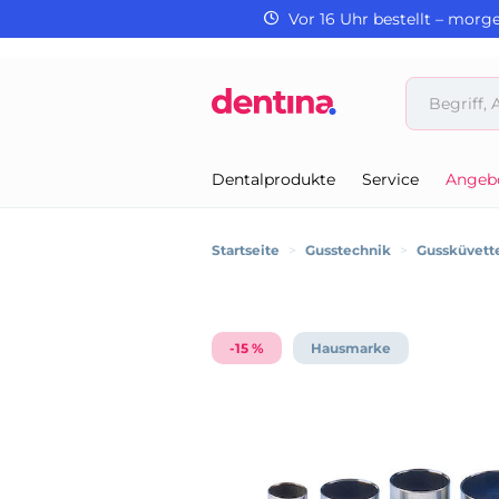
Vor 16 Uhr bestellt – morg
Dentalprodukte
Service
Angeb
Startseite
>
Gusstechnik
>
Gussküvette
-15 %
Hausmarke