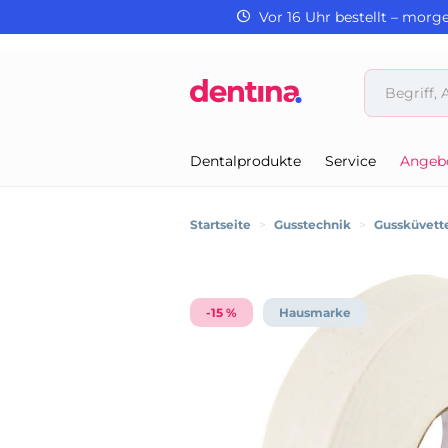
Vor 16 Uhr bestellt – morg
Dentalprodukte
Service
Angeb
Startseite
>
Gusstechnik
>
Gussküvette
-15 %
Hausmarke