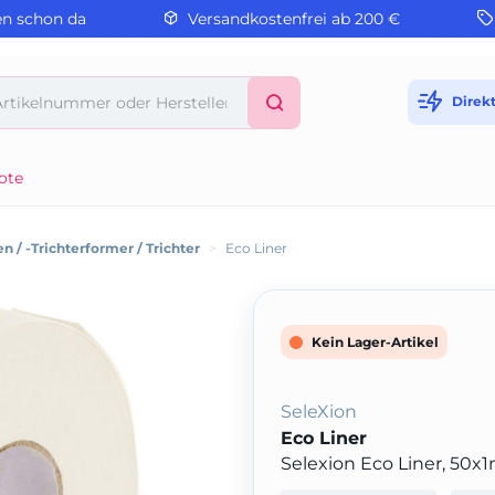
en schon da
Versandkostenfrei ab 200 €
Direk
ote
n / -Trichterformer / Trichter
>
Eco Liner
Kein Lager-Artikel
SeleXion
Eco Liner
Selexion Eco Liner, 50x1