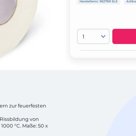
Herstellernr:
952789 SLX
Artike
sern zur feuerfesten
 Rissbildung von
1000 °C. Maße: 50 x