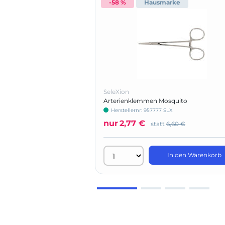
-58 %
Hausmarke
SeleXion
Arterienklemmen Mosquito
Herstellernr: 957777 SLX
nur
2,77 €
statt
6,60 €
In den Warenkorb