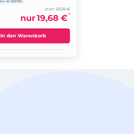
lnr:
W-952789
statt
23,15 €
*
nur
19,68 €
In den Warenkorb