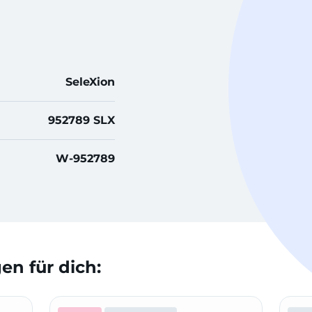
SeleXion
952789 SLX
W-952789
n für dich: