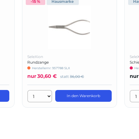
-15 %
Hausmarke
Ha
SeleXion
Sele
Rundzange
Schi
Herstellernr: 957788 SLX
He
nur
30,60 €
nur
statt
36,00 €
In den Warenkorb