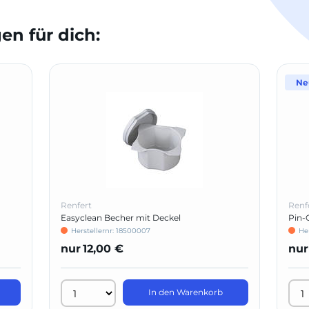
n für dich:
Ne
Renfert
Renf
Easyclean Becher mit Deckel
Pin-
Herstellernr: 18500007
He
nur
12,00 €
nur
In den Warenkorb