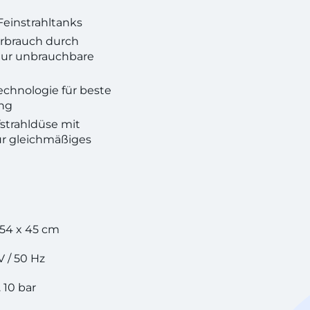
Feinstrahltanks
erbrauch durch
nur unbrauchbare
echnologie für beste
ng
fstrahldüse mit
für gleichmäßiges
 54 x 45 cm
V / 50 Hz
 10 bar