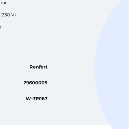
 bar
 (230 V)
g
Renfert
29600005
W-319167