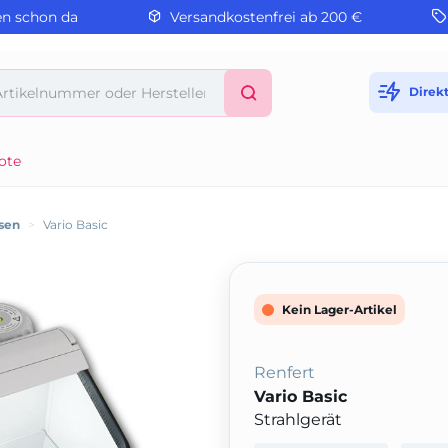
en schon da
Versandkostenfrei ab 200 €
Direk
ote
sen
>
Vario Basic
Kein Lager-Artikel
Renfert
Vario Basic
Strahlgerät