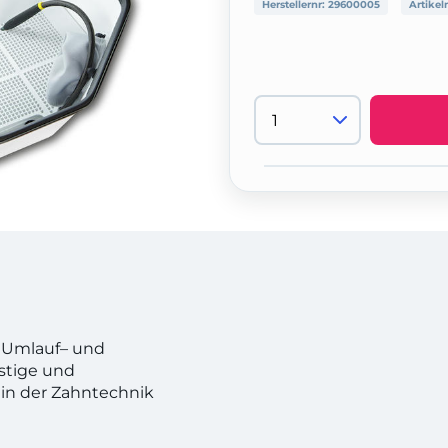
Herstellernr:
29600005
Artikel
 Umlauf– und
stige und
e in der Zahntechnik