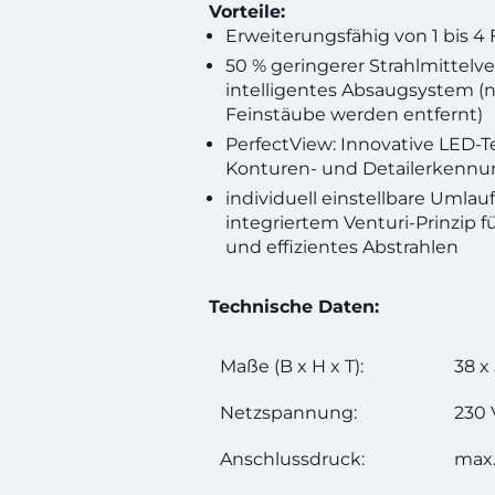
Vorteile:
Erweiterungsfähig von 1 bis 4 
50 % geringerer Strahlmittelv
intelligentes Absaugsystem (
Feinstäube werden entfernt)
PerfectView: Innovative LED-T
Konturen- und Detailerkennu
individuell einstellbare Umlau
integriertem Venturi-Prinzip 
und effizientes Abstrahlen
Technische Daten:
Maße (B x H x T):
38 x
Netzspannung:
230 
Anschlussdruck:
max.