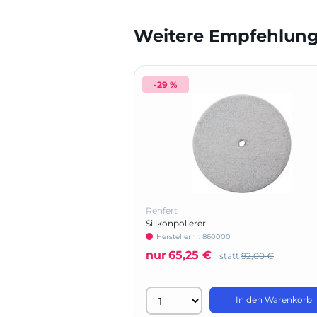
Weitere Empfehlunge
-29 %
Renfert
Silikonpolierer
Herstellernr: 860000
nur
65,25 €
statt
92,00 €
In den Warenkorb