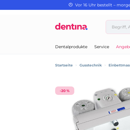
Vor 16 Uhr bestellt – morg
Dentalprodukte
Service
Angeb
Startseite
>
Gusstechnik
>
Einbettmas
-20 %