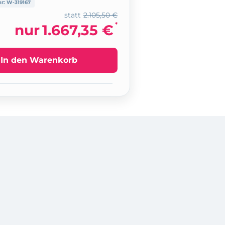
nr:
W-319167
statt
2.105,50 €
*
nur
1.667,35 €
In den Warenkorb