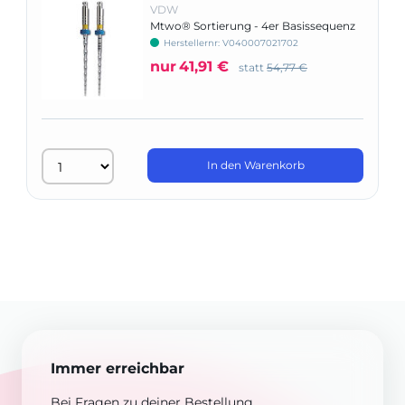
VDW
Mtwo® Sortierung - 4er Basissequenz
Herstellernr: V040007021702
nur
41,91 €
statt
54,77 €
In den Warenkorb
Immer erreichbar
Bei Fragen zu deiner Bestellung