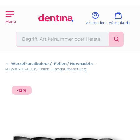
Menü
Anmelden
Warenkorb
<
Wurzelkanalbohrer / -Feilen / Nervnadeln
>
VDW®STERILE K-Feilen, Handaufbereitung
-12 %