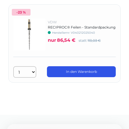
-23 %
VDW
RECIPROC® Feilen - Standardpackung
Herstellernr: V040212025040
nur
86,54 €
statt
113,03 €
In den Warenkorb