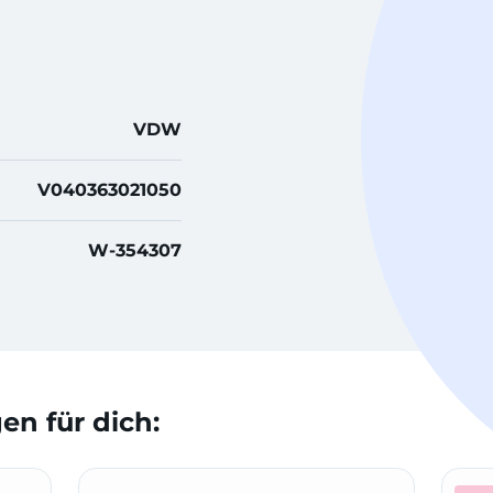
VDW
V040363021050
W-354307
n für dich: