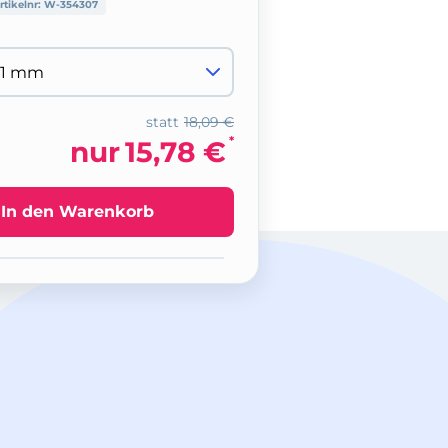
rtikelnr:
W-354307
statt
18,09 €
*
nur
15,78 €
In den Warenkorb