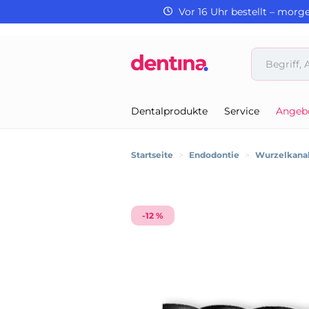
Vor 16 Uhr bestellt – morg
Dentalprodukte
Service
Angeb
Startseite
>
Endodontie
>
Wurzelkanal
-12 %