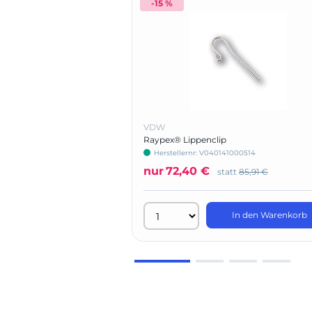
-15 %
VDW
Raypex® Lippenclip
Herstellernr: V040141000514
nur
72,40 €
statt
85,91 €
In den Warenkorb