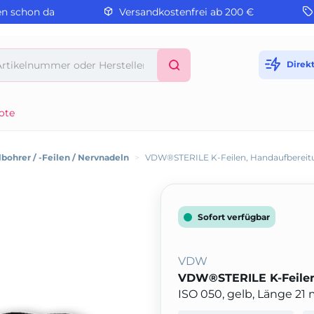
en schon da
Versandkostenfrei ab 200 €
Direk
ote
bohrer / -Feilen / Nervnadeln
>
VDW®STERILE K-Feilen, Handaufbereit
Sofort verfügbar
VDW
VDW®STERILE K-Feilen
ISO 050, gelb, Länge 2