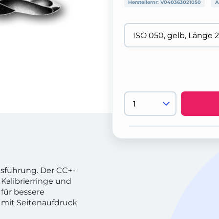
Herstellernr:
V040363021050
A
 Ausführung. Der CC+-
 Kalibrierringe und
 für bessere
, mit Seitenaufdruck