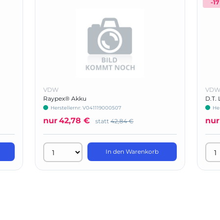
-17
VDW
VD
Raypex® Akku
D.T. 
Herstellernr: V041119000507
He
nur
42,78 €
nur
statt
42,84 €
In den Warenkorb