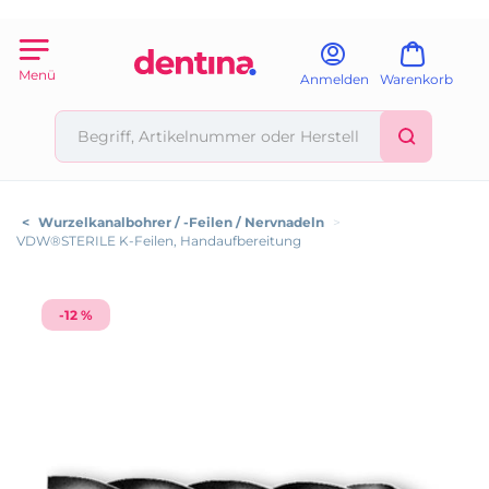
Menü
Anmelden
Warenkorb
<
Wurzelkanalbohrer / -Feilen / Nervnadeln
>
VDW®STERILE K-Feilen, Handaufbereitung
-12 %