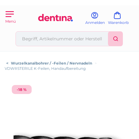
Menü
Anmelden
Warenkorb
<
Wurzelkanalbohrer / -Feilen / Nervnadeln
>
VDW®STERILE K-Feilen, Handaufbereitung
-18 %