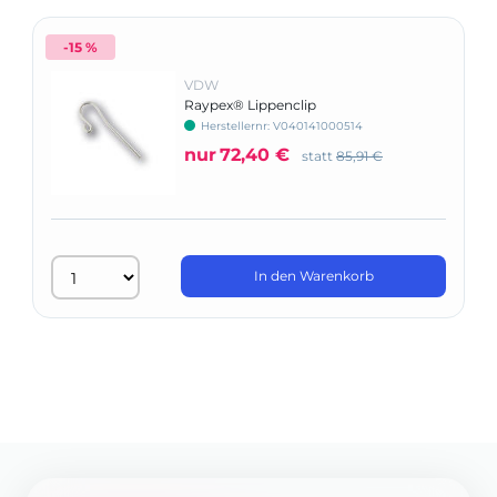
-15 %
VDW
Raypex® Lippenclip
Herstellernr: V040141000514
nur
72,40 €
statt
85,91 €
In den Warenkorb