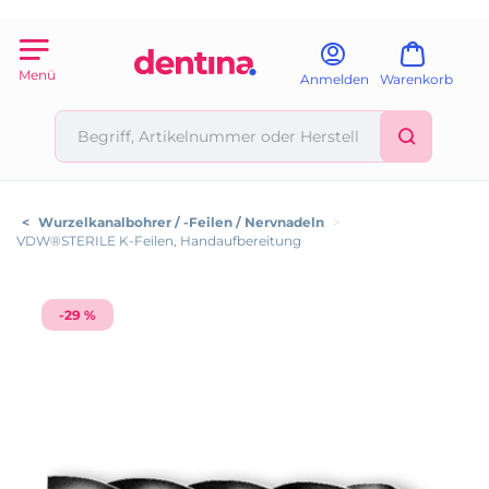
Menü
Anmelden
Warenkorb
<
Wurzelkanalbohrer / -Feilen / Nervnadeln
>
VDW®STERILE K-Feilen, Handaufbereitung
-29 %