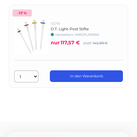
-17 %
VDW
D.T. Light-Post Stifte
Herstellernr: MR1DTLI109150
nur
117,57 €
statt
142,89 €
In den Warenkorb