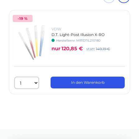
-19 %
VDW
D.T. Light-Post Illusion X-RO
Herstellernr: MR1DTIL210180
nur
120,85 €
statt
149,19 €
In den Warenkorb