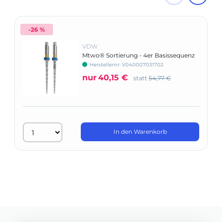
-26 %
VDW
Mtwo® Sortierung - 4er Basissequenz
Herstellernr: V040007031702
nur
40,15 €
statt
54,77 €
In den Warenkorb