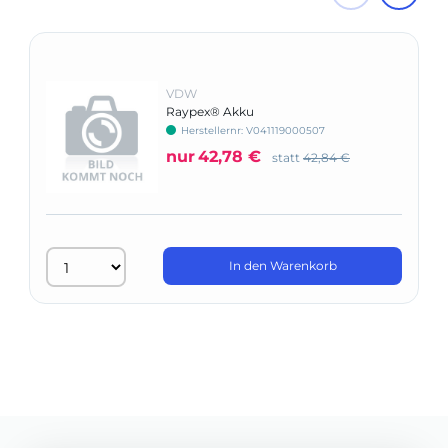
VDW
Raypex® Akku
Herstellernr: V041119000507
nur
42,78 €
statt
42,84 €
In den Warenkorb