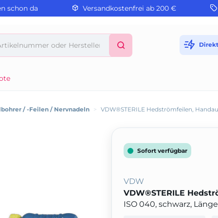
en schon da
Versandkostenfrei ab 200 €
Direk
ote
bohrer / -Feilen / Nervnadeln
>
VDW®STERILE Hedströmfeilen, Handau
Sofort verfügbar
VDW
VDW®STERILE Hedström
ISO 040, schwarz, Läng