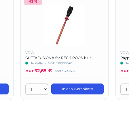
-12 %
VDW
VD
GUTTAFUSION® for RECIPROC® blue -
Rayp
Basic Kit
Herstellernr: V041551000040
He
nur
32,65 €
nur
statt
37,37 €
In den Warenkorb