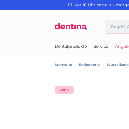
Vor 16 Uhr bestellt – morg
Dentalprodukte
Service
Angeb
Startseite
>
Endodontie
>
Wurzelkanal
-28 %