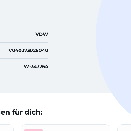
VDW
V040373025040
W-347264
n für dich: