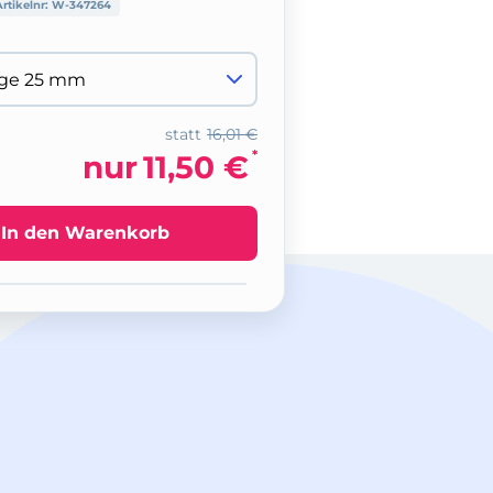
Artikelnr:
W-347264
statt
16,01 €
*
nur
11,50 €
In den Warenkorb