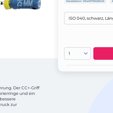
Herstellernr:
V040373025040
hrung. Der CC+-Griff
rierringe und ein
 bessere
druck zur