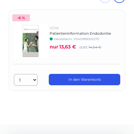
-6 %
VDW
Patienteninformation Endodontie
Herstellernr: V040999000275
nur
13,63 €
statt
14,54 €
In den Warenkorb