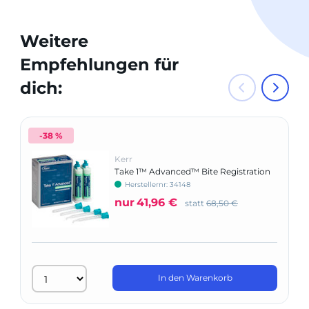
Weitere
Empfehlungen für
dich:
-38 %
Kerr
Take 1™ Advanced™ Bite Registration
Herstellernr: 34148
nur
41,96 €
statt
68,50 €
In den Warenkorb