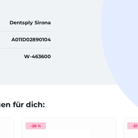
Dentsply Sirona
A011D02890104
W-463600
n für dich:
-26 %
-21