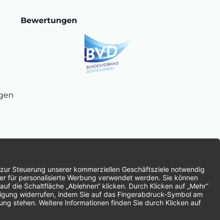
Bewertungen
ngen
chnung
SEPA-Lastschrift
Vorkasse