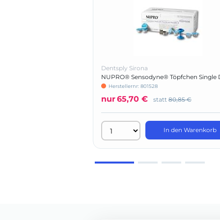
Dentsply Sirona
NUPRO® Sensodyne® Töpfchen Single 
ohne Fluorid
Herstellernr: 801528
nur
65,70 €
statt
80,85 €
In den Warenkorb