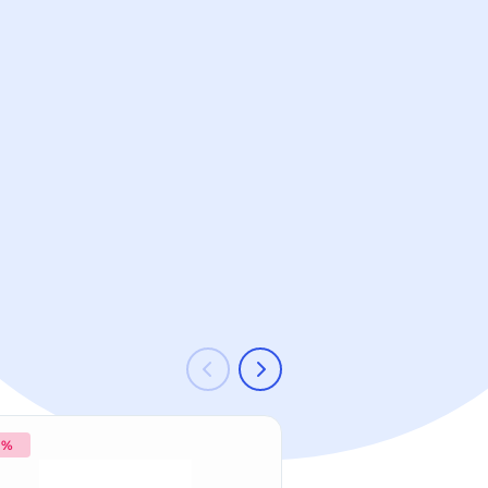
 %
-18 %