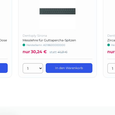
Dentsply Sirona
Dent
Dose
Messlehre für Guttapercha-Spitzen
Zirc
Herstellernr: A018600000000
He
nur
30,24 €
nur
statt
41,21 €
In den Warenkorb