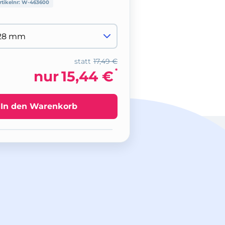
rtikelnr:
W-463600
statt
17,49 €
*
nur
15,44 €
In den Warenkorb