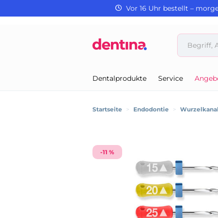
Vor 16 Uhr bestellt – morg
Dentalprodukte
Service
Angeb
Startseite
>
Endodontie
>
Wurzelkanal
-11 %