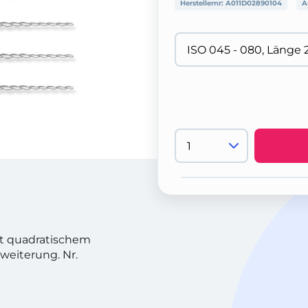
Herstellernr:
A011D02890104
A
it quadratischem
weiterung. Nr.