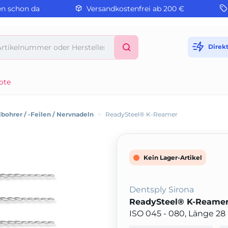
en schon da
Versandkostenfrei ab 200 €
Direk
ote
bohrer / -Feilen / Nervnadeln
>
ReadySteel® K-Reamer
Kein Lager-Artikel
Dentsply Sirona
ReadySteel® K-Reame
ISO 045 - 080, Länge 2