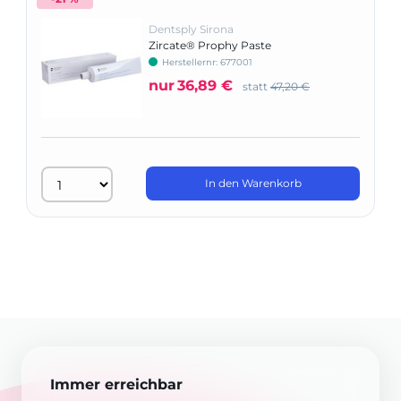
Dentsply Sirona
Zircate® Prophy Paste
Herstellernr: 677001
nur
36,89 €
statt
47,20 €
In den Warenkorb
Immer erreichbar