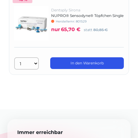
Dentsply Sirona
NUPRO® Sensodyne® Töpfchen Single
Dose ohne Fluorid
Herstellernr: 801529
nur
65,70 €
statt
80,85 €
In den Warenkorb
Immer erreichbar