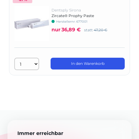
Dentsply Sirona
Zircate® Prophy Paste
Herstellernr: 677001
nur
36,89 €
statt
47,20 €
In den Warenkorb
Immer erreichbar