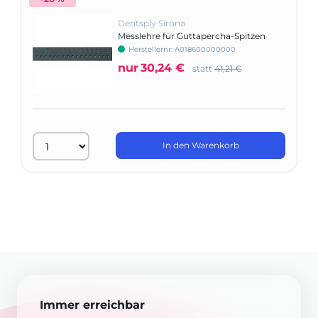
Dentsply Sirona
Messlehre für Guttapercha-Spitzen
Herstellernr: A018600000000
nur
30,24 €
statt
41,21 €
In den Warenkorb
Immer erreichbar