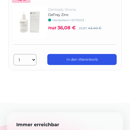
Dentsply Sirona
DeTrey Zinc
Herstellernr: 61113003
nur
36,08 €
statt
43,40 €
In den Warenkorb
Immer erreichbar