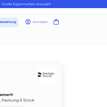
Große Eigenmarken-Auswahl
tbestellung
Anmelden
eamer®
m, Packung 6 Stück