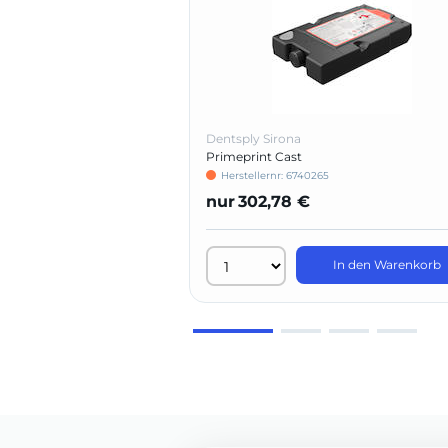
Dentsply Sirona
Primeprint Cast
Herstellernr: 6740265
nur
302,78 €
In den Warenkorb