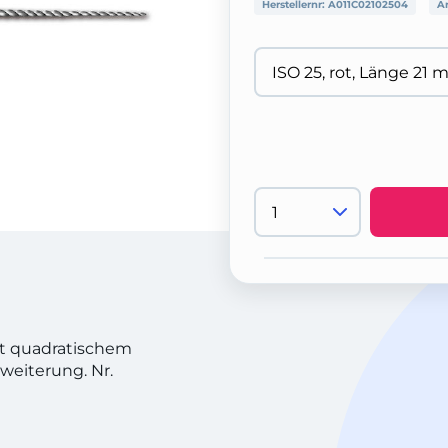
Herstellernr:
A011C02102504
Ar
it quadratischem
weiterung. Nr.