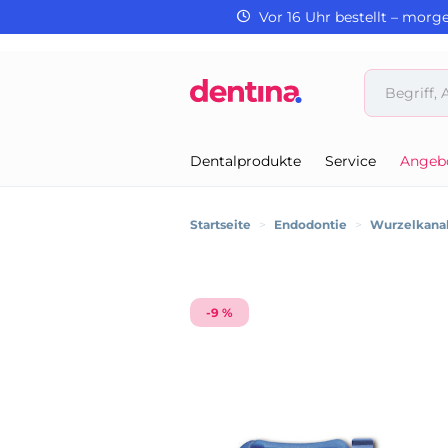
Vor 16 Uhr bestellt – morg
Dentalprodukte
Service
Angeb
Startseite
>
Endodontie
>
Wurzelkanal
-9 %