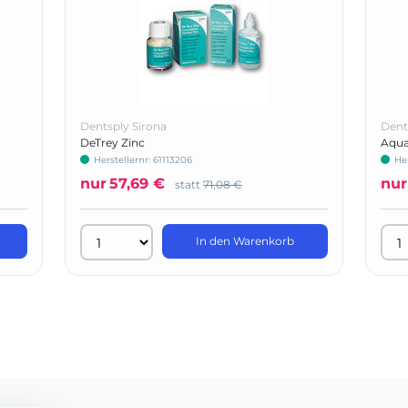
Dentsply Sirona
Dent
DeTrey Zinc
Aquas
Herstellernr: 61113206
He
nur
57,69 €
nur
statt
71,08 €
In den Warenkorb