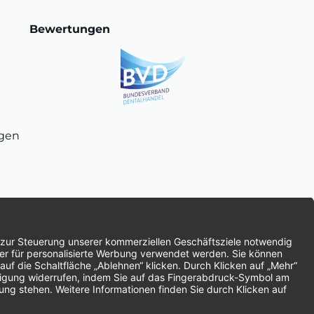
Bewertungen
ngen
chnung
SEPA-Lastschrift
Vorkasse