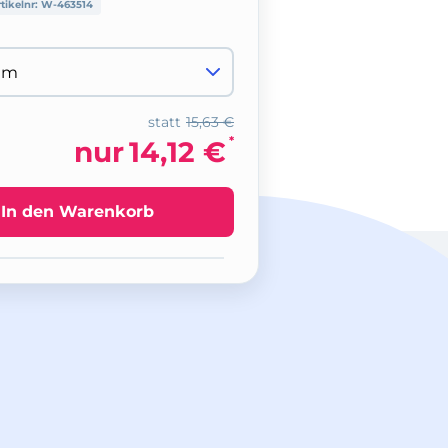
tikelnr:
W-463514
statt
15,63 €
*
nur
14,12 €
In den Warenkorb