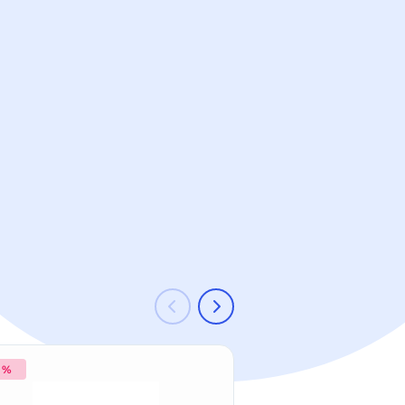
9 %
-21 %