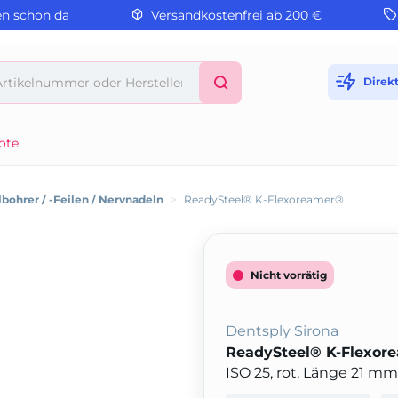
en schon da
Versandkostenfrei ab 200 €
Direk
ote
bohrer / -Feilen / Nervnadeln
>
ReadySteel® K-Flexoreamer®
Nicht vorrätig
Dentsply Sirona
ReadySteel® K-Flexor
ISO 25, rot, Länge 21 m