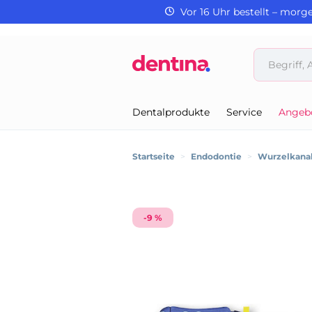
Vor 16 Uhr bestellt – morg
Dentalprodukte
Service
Angeb
Startseite
>
Endodontie
>
Wurzelkanal
-9 %