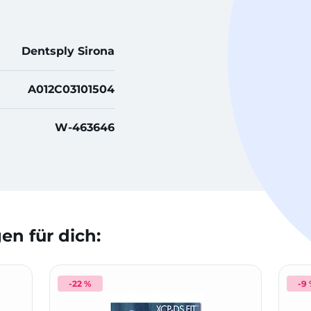
Dentsply Sirona
A012C03101504
W-463646
n für dich:
-22 %
-9