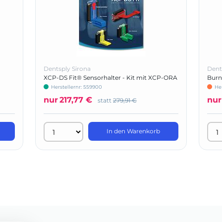
Dentsply Sirona
Dent
XCP-DS Fit® Sensorhalter - Kit mit XCP-ORA
Burn
Herstellernr: 559900
He
nur
217,77 €
nur
statt
279,91 €
In den Warenkorb