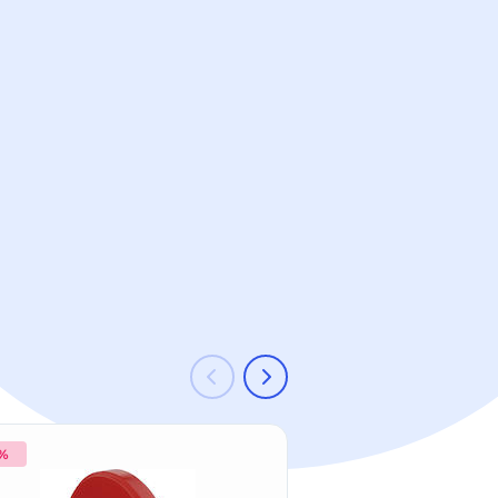
 %
-21 %