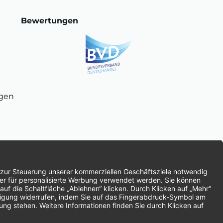
Bewertungen
ngen
chnung
SEPA-Lastschrift
Vorkasse