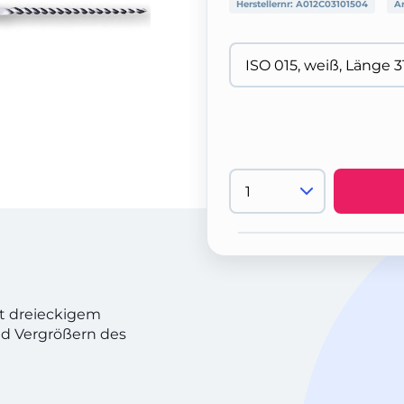
Herstellernr:
A012C03101504
Ar
it dreieckigem
nd Vergrößern des