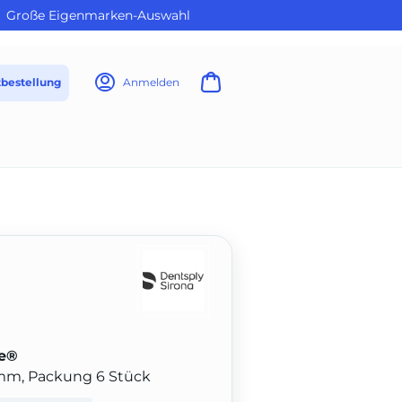
Große Eigenmarken-Auswahl
tbestellung
Anmelden
le®
 mm, Packung 6 Stück