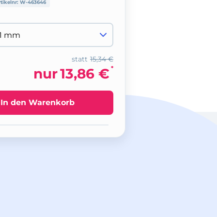
tikelnr:
W-463646
statt
15,34 €
*
nur
13,86 €
In den Warenkorb