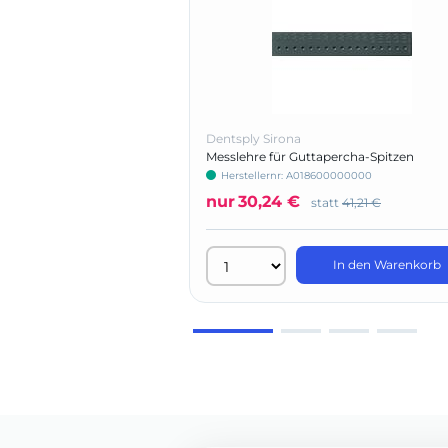
Dentsply Sirona
Messlehre für Guttapercha-Spitzen
Herstellernr: A018600000000
nur
30,24 €
statt
41,21 €
In den Warenkorb