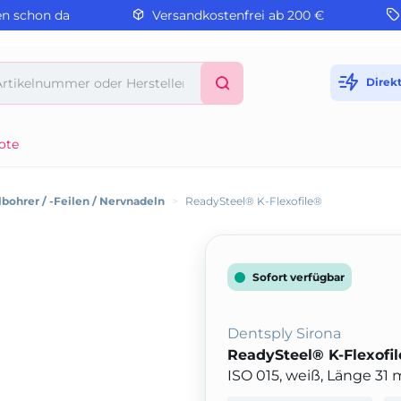
en schon da
Versandkostenfrei ab 200 €
Direk
ote
bohrer / -Feilen / Nervnadeln
>
ReadySteel® K-Flexofile®
Sofort verfügbar
Dentsply Sirona
ReadySteel® K-Flexofi
ISO 015, weiß, Länge 31