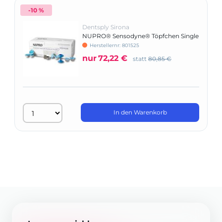
-10 %
Dentsply Sirona
NUPRO® Sensodyne® Töpfchen Single
Dose ohne Fluorid
Herstellernr: 801525
nur
72,22 €
statt
80,85 €
In den Warenkorb