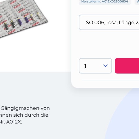
Herstellernr:
A012X02500604
A
nd Gängigmachen von
chnen sich durch die
r. A012X.