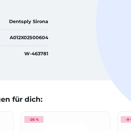
Dentsply Sirona
A012X02500604
W-463781
n für dich:
-26 %
-9