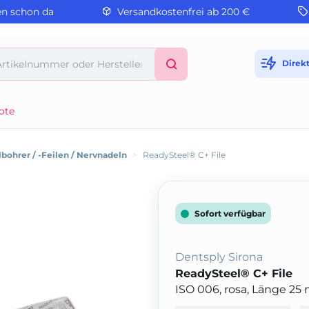
en schon da
Versandkostenfrei ab 200 €
Direk
ote
bohrer / -Feilen / Nervnadeln
>
ReadySteel® C+ File
Sofort verfügbar
Dentsply Sirona
ReadySteel® C+ File
ISO 006, rosa, Länge 2