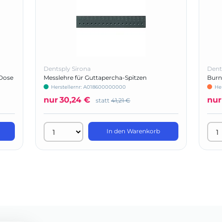
Dentsply Sirona
Dent
Dose
Messlehre für Guttapercha-Spitzen
Burn
Herstellernr: A018600000000
He
nur
30,24 €
nur
statt
41,21 €
In den Warenkorb