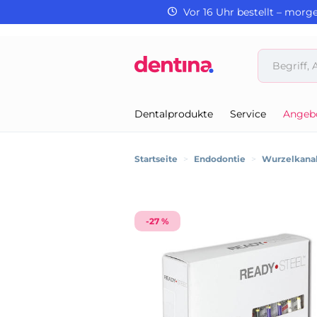
Vor 16 Uhr bestellt – morg
Dentalprodukte
Service
Angeb
Startseite
>
Endodontie
>
Wurzelkanal
-27 %