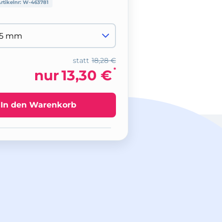
rtikelnr:
W-463781
statt
18,28 €
*
nur
13,30 €
In den Warenkorb