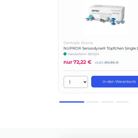
Dentsply Sirona
NUPRO® Sensodyne® Töpfchen Single 
ohne Fluorid
Herstellernr: 801524
nur
72,22 €
statt
80,85 €
In den Warenkorb