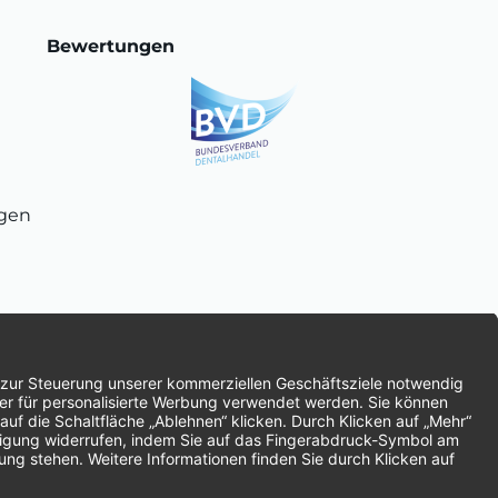
Bewertungen
ngen
chnung
SEPA-Lastschrift
Vorkasse