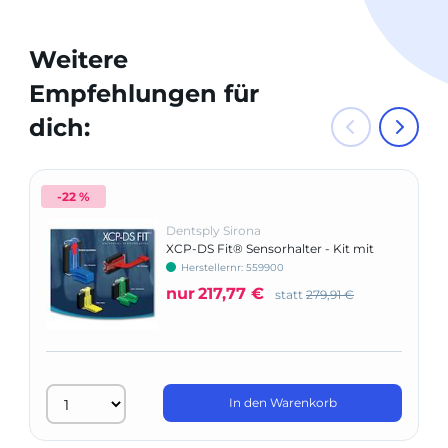
Weitere
Empfehlungen für
dich:
-22 %
Dentsply Sirona
XCP-DS Fit® Sensorhalter - Kit mit
XCP-ORA
Herstellernr: 559900
nur
217,77 €
statt
279,91 €
In den Warenkorb