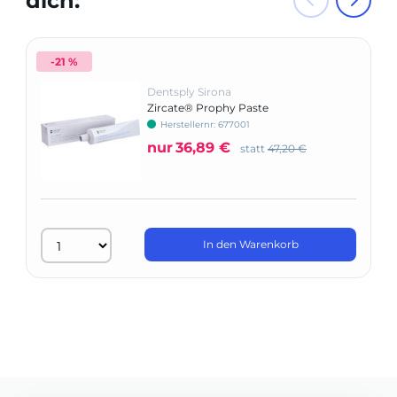
dich:
-21 %
Dentsply Sirona
Zircate® Prophy Paste
Herstellernr: 677001
nur
36,89 €
statt
47,20 €
In den Warenkorb