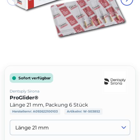
Sofort verfügbar
Dentsply Sirona
ProGlider®
Länge 21 mm, Packung 6 Stück
Herstellernr:
A092622100103
Artikelnr:
W-503852