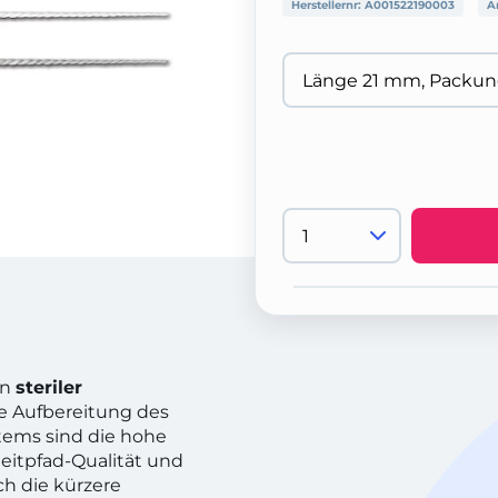
Herstellernr:
A001522190003
A
in
steriler
le Aufbereitung des
stems sind die hohe
leitpfad-Qualität und
ch die kürzere