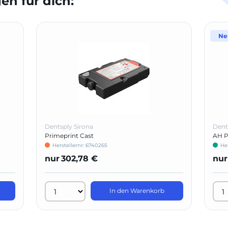
n für dich:
Ne
Dentsply Sirona
Dent
Primeprint Cast
AH Pl
Herstellernr: 6740265
He
nur
302,78 €
nur
In den Warenkorb