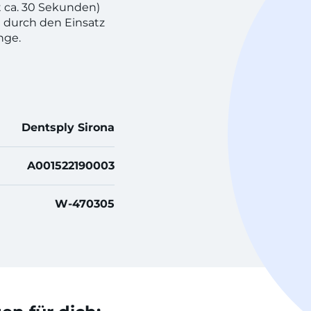
tt ca. 30 Sekunden)
 durch den Einsatz
änge.
Dentsply Sirona
A001522190003
W-470305