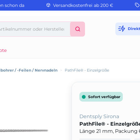
en schon da
Versandkostenfrei ab 200 €
Direk
ote
bohrer / -Feilen / Nervnadeln
>
PathFile® - Einzelgröße
Sofort verfügbar
Dentsply Sirona
PathFile® - Einzelgröß
Länge 21 mm, Packung 