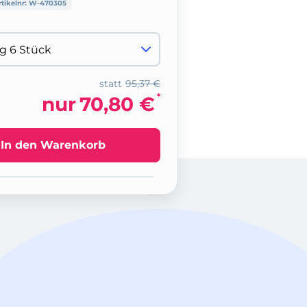
rtikelnr:
W-470305
statt
95,37 €
*
nur
70,80 €
In den Warenkorb