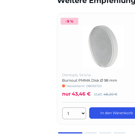
Weitere Empfehlunge
-9 %
Dentsply Sirona
Burnout PMMA Disk Ø 98 mm
Herstellernr: D8092720
nur
43,46 €
statt
48,20 €
In den Warenkorb