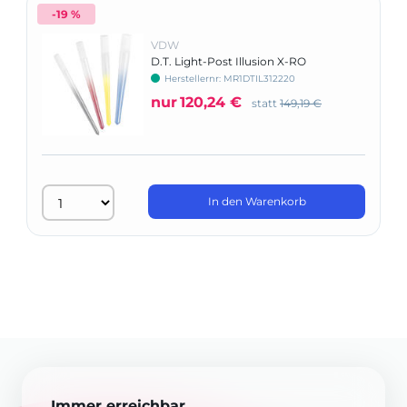
-19 %
VDW
D.T. Light-Post Illusion X-RO
Herstellernr: MR1DTIL312220
nur
120,24 €
statt
149,19 €
In den Warenkorb
Immer erreichbar