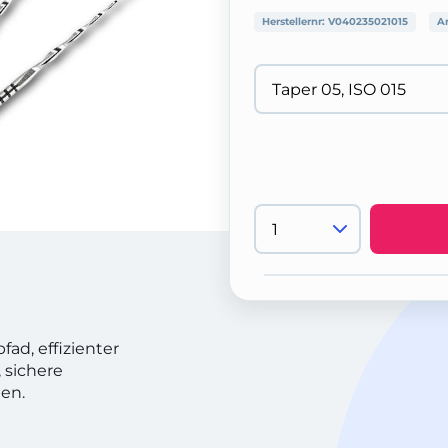
Herstellernr:
V040235021015
Ar
fad, effizienter
 sichere
en.