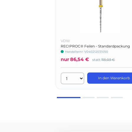
VDW
RECIPROC® Feilen - Standardpackung
Herstellernr: V040212031050
nur
86,54 €
statt
113,03 €
In den Warenkorb