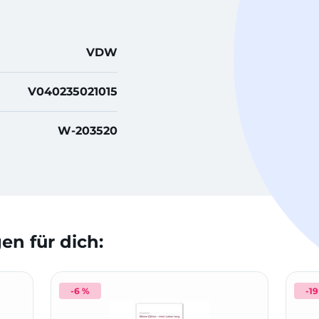
VDW
V040235021015
W-203520
n für dich:
-6 %
-1