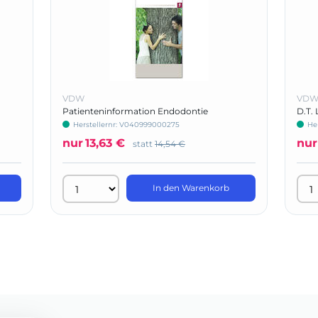
VDW
VD
Patienteninformation Endodontie
D.T. 
Herstellernr: V040999000275
He
nur
13,63 €
nur
statt
14,54 €
In den Warenkorb