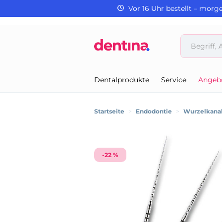
Vor 16 Uhr bestellt – morg
Dentalprodukte
Service
Angeb
Startseite
>
Endodontie
>
Wurzelkanal
-22 %