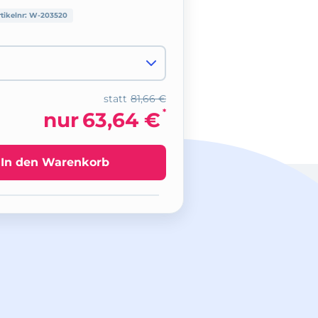
tikelnr:
W-203520
statt
81,66 €
*
nur
63,64 €
In den Warenkorb