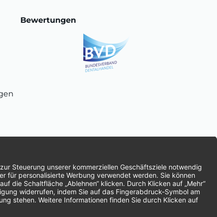
Bewertungen
ngen
chnung
SEPA-Lastschrift
Vorkasse