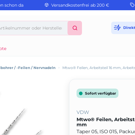
en schon da
Versandkostenfrei ab 200 €
Direk
ote
bohrer / -Feilen / Nervnadeln
>
Mtwo® Feilen, Arbeitsteil 16 mm, Arbei
Sofort verfügbar
VDW
Mtwo® Feilen, Arbeitst
mm
Taper 05, ISO 015, Pack