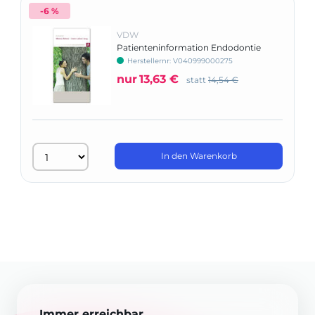
-6 %
VDW
Patienteninformation Endodontie
Herstellernr: V040999000275
nur
13,63 €
statt
14,54 €
In den Warenkorb
Immer erreichbar