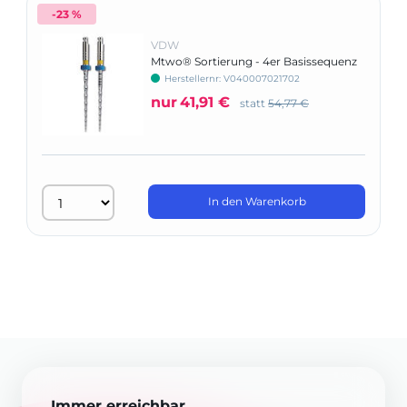
-23 %
VDW
Mtwo® Sortierung - 4er Basissequenz
Herstellernr: V040007021702
nur
41,91 €
statt
54,77 €
In den Warenkorb
Immer erreichbar