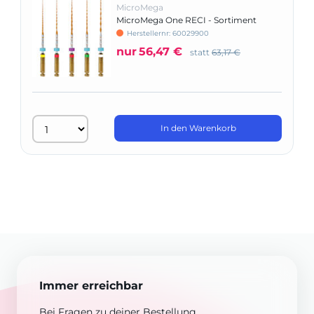
MicroMega
MicroMega One RECI - Sortiment
Herstellernr: 60029900
nur
56,47 €
statt
63,17 €
In den Warenkorb
Immer erreichbar
Bei Fragen zu deiner Bestellung