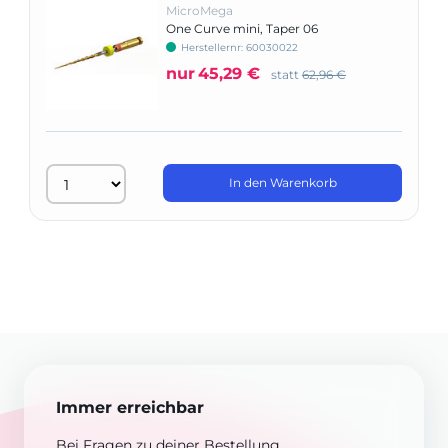
MicroMega
One Curve mini, Taper 06
Herstellernr: 60030022
nur
45,29 €
statt
62,96 €
In den Warenkorb
Immer erreichbar
Bei Fragen zu deiner Bestellung