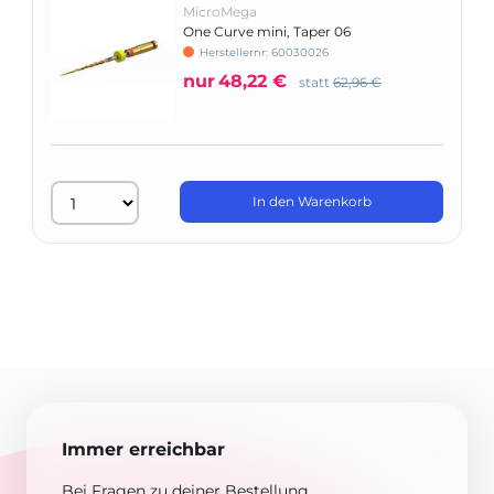
MicroMega
One Curve mini, Taper 06
Herstellernr: 60030026
nur
48,22 €
statt
62,96 €
In den Warenkorb
Immer erreichbar
Bei Fragen zu deiner Bestellung