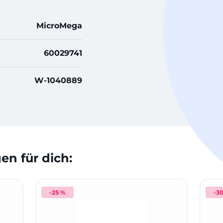
MicroMega
60029741
W-1040889
n für dich:
-25 %
-3