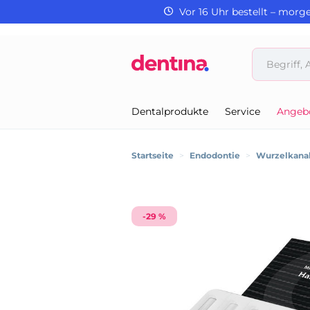
Vor 16 Uhr bestellt – morg
Dentalprodukte
Service
Angeb
Startseite
>
Endodontie
>
Wurzelkanal
-29 %