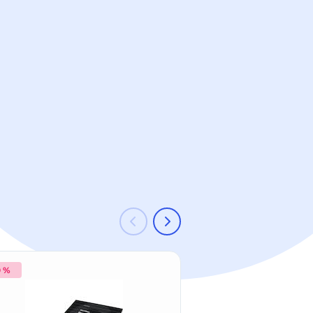
0 %
-28 %
Neu