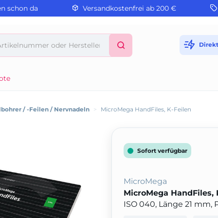
en schon da
Versandkostenfrei ab 200 €
Direk
ote
bohrer / -Feilen / Nervnadeln
>
MicroMega HandFiles, K-Feilen
Sofort verfügbar
MicroMega
MicroMega HandFiles, 
ISO 040, Länge 21 mm, 