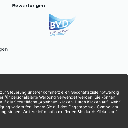
Bewertungen
ngen
chnung
SEPA-Lastschrift
Vorkasse