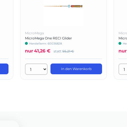
MicroMega
Micr
MicroMega One RECI Glider
Micr
Herstellernr: 60036828
He
nur
41,26 €
nur
statt
55,21 €
In den Warenkorb