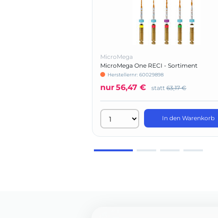
MicroMega
MicroMega One RECI - Sortiment
Herstellernr: 60029898
nur
56,47 €
statt
63,17 €
In den Warenkorb