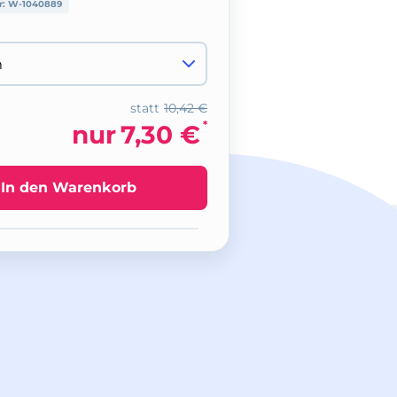
r:
W-1040889
statt
10,42 €
*
nur
7,30 €
In den Warenkorb