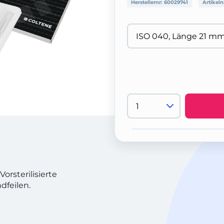
Herstellernr:
60029741
Artikeln
orsterilisierte
dfeilen.