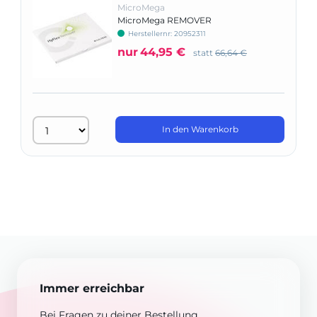
MicroMega
MicroMega REMOVER
Herstellernr: 20952311
nur
44,95 €
statt
66,64 €
In den Warenkorb
Immer erreichbar
Bei Fragen zu deiner Bestellung