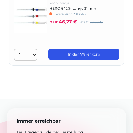
MicroMega
HERO 642®, Länge 21 mm
Herstellernr: 20136122
nur
46,27 €
statt
53,33 €
In den Warenkorb
Immer erreichbar
Bei Fragen zu deiner Bestellung