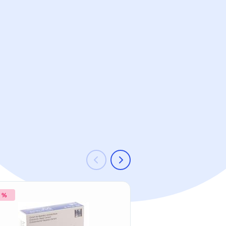
7 %
-32 %