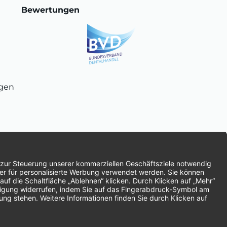
Bewertungen
ngen
chnung
SEPA-Lastschrift
Vorkasse