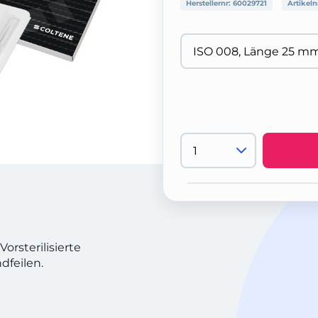
Herstellernr:
60029721
Artikeln
orsterilisierte
dfeilen.