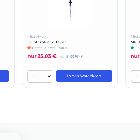
MicroMega
Micr
B6 MicroMega Taper
MM-
Herstellernr: 60040610
He
nur
25,03 €
nur
statt
33,50 €
In den Warenkorb