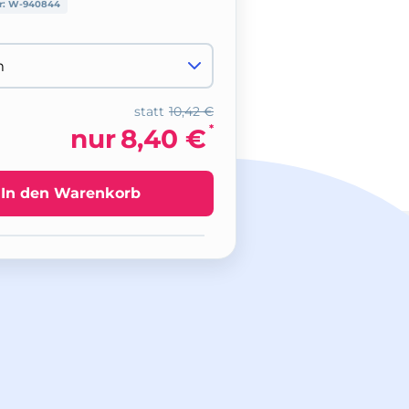
r:
W-940844
statt
10,42 €
*
nur
8,40 €
In den Warenkorb