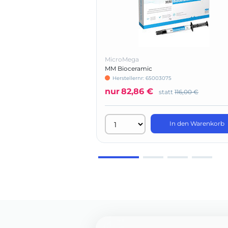
MicroMega
MM Bioceramic
Herstellernr: 65003075
nur
82,86 €
statt
116,00 €
In den Warenkorb