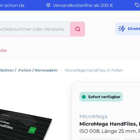
en schon da
Versandkostenfrei ab 200 €
Direk
ote
bohrer / -Feilen / Nervnadeln
>
MicroMega HandFiles, K-Feilen
Sofort verfügbar
MicroMega
MicroMega HandFiles, 
ISO 008, Länge 25 mm, 