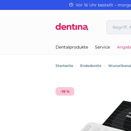
Vor 16 Uhr bestellt – morg
Dentalprodukte
Service
Angeb
Startseite
>
Endodontie
>
Wurzelkanal
-19 %