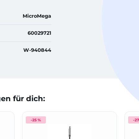
MicroMega
60029721
W-940844
n für dich:
-25 %
-2