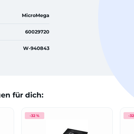
MicroMega
60029720
W-940843
n für dich:
-32 %
-3