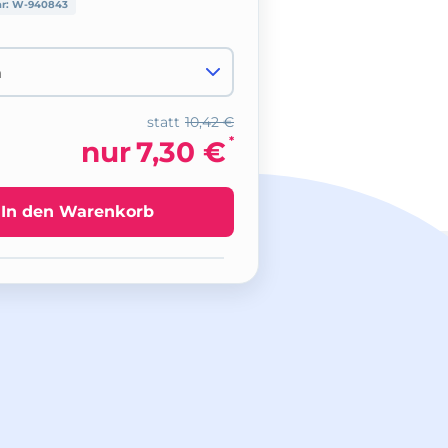
nr:
W-940843
statt
10,42 €
*
nur
7,30 €
In den Warenkorb