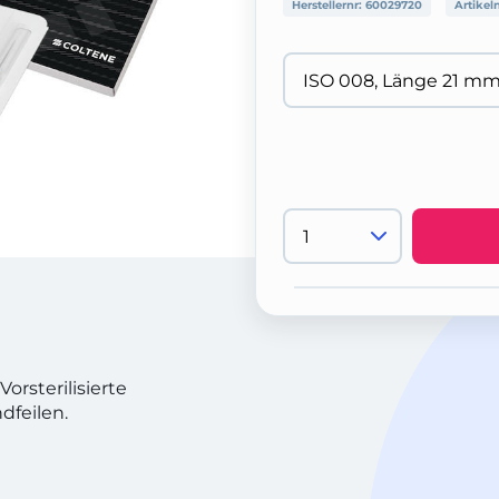
Herstellernr:
60029720
Artikel
orsterilisierte
dfeilen.