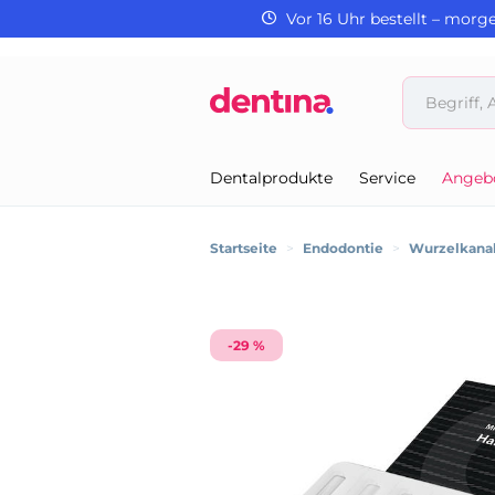
Vor 16 Uhr bestellt – morg
Dentalprodukte
Service
Angeb
Startseite
>
Endodontie
>
Wurzelkanal
-29 %