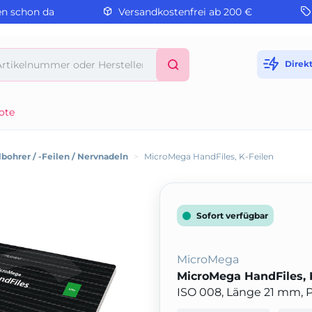
en schon da
Versandkostenfrei ab 200 €
Direk
ote
bohrer / -Feilen / Nervnadeln
>
MicroMega HandFiles, K-Feilen
Sofort verfügbar
MicroMega
MicroMega HandFiles, 
ISO 008, Länge 21 mm, 