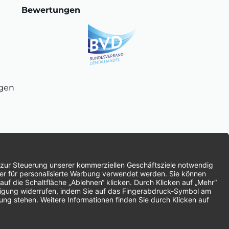
Bewertungen
ngen
chnung
SEPA-Lastschrift
Vorkasse