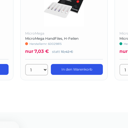
MicroMega
Micr
MicroMega HandFiles, H-Feilen
Mic
Herstellernr: 60029815
He
nur
7,03 €
nur
statt
10,42 €
In den Warenkorb