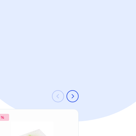
2 %
-25 %