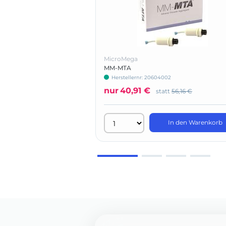
MicroMega
MM-MTA
Herstellernr: 20604002
nur
40,91 €
statt
56,16 €
In den Warenkorb