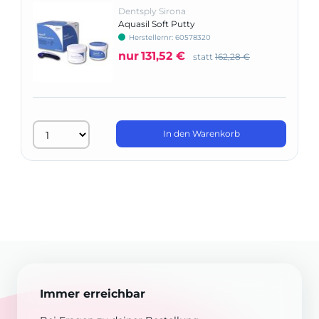
Dentsply Sirona
Aquasil Soft Putty
Herstellernr: 60578320
nur
131,52 €
statt
162,28 €
In den Warenkorb
Immer erreichbar