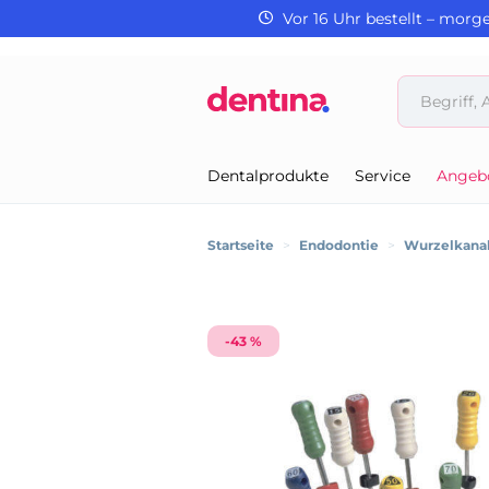
Vor 16 Uhr bestellt – morg
Dentalprodukte
Service
Angeb
Startseite
>
Endodontie
>
Wurzelkanal
-43 %