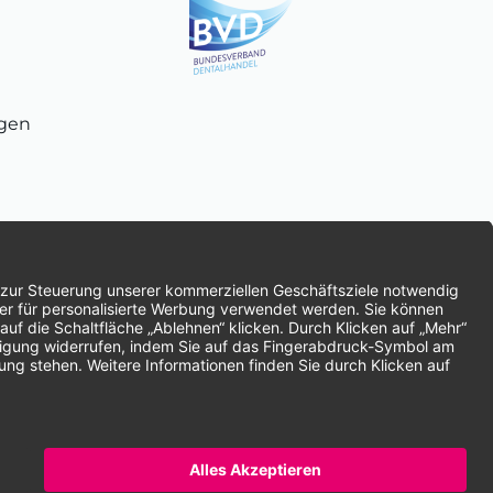
ngen
chnung
SEPA-Lastschrift
Vorkasse
ten | * Alle Preise zzgl. gesetzlicher Mehrwertsteuer