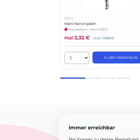
Mani
Mani Nervnadeln
Herstellernr: 4841478212
nur
2,32 €
statt
7,69 €
In den Warenkorb
Immer erreichbar
Bei Fragen zu deiner Bestellung