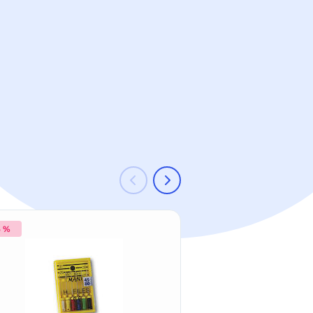
6 %
-25 %