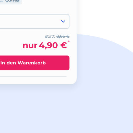
lnr:
W-119252
statt
8,65 €
*
nur
4,90 €
In den Warenkorb