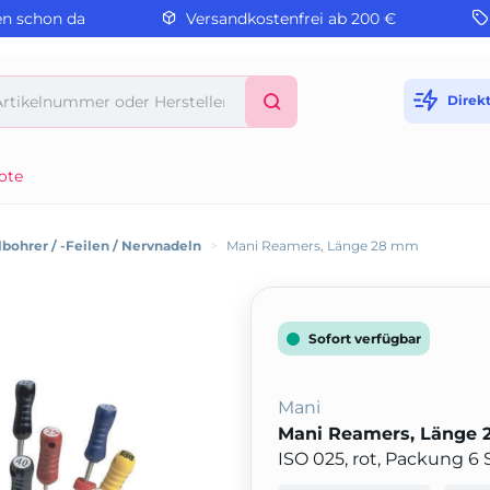
en schon da
Versandkostenfrei ab 200 €
Direk
ote
bohrer / -Feilen / Nervnadeln
>
Mani Reamers, Länge 28 mm
Sofort verfügbar
Mani
Mani Reamers, Länge
ISO 025, rot, Packung 6