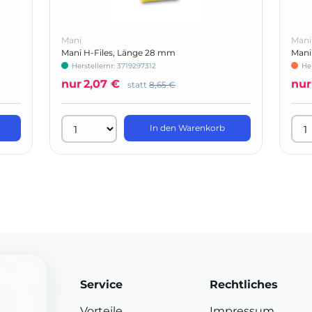
Mani
Mani
Mani H-Files, Länge 28 mm
Mani
Herstellernr: 3719297312
He
nur
2,07 €
nur
statt
8,65 €
In den Warenkorb
Service
Rechtliches
Vorteile
Impressum