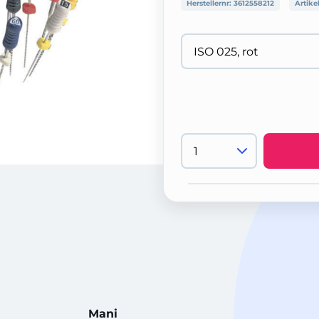
Herstellernr:
3612558212
Artike
Mani