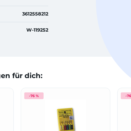
3612558212
W-119252
n für dich:
-76 %
-7