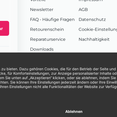
Newsletter
AGB
FAQ
- Häufige Fragen
Datenschutz
ar
Retourenschein
Cookie-Einstellu
Reparaturservice
Nachhaltigkeit
Downloads
Sendungsverfolgung
Unsere Zahlungsarten:
Re
© 2026 Dentina GmbH | Alle Rechte vorbehal