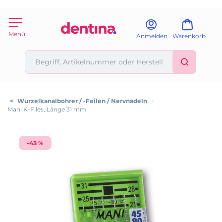
Menü
Anmelden
Warenkorb
<
Wurzelkanalbohrer / -Feilen / Nervnadeln
>
Mani K-Files, Länge 31 mm
-43 %