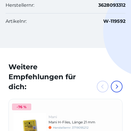
Herstellernr:
3628093312
Artikelnr:
W-119592
Weitere
Empfehlungen für
dich:
-76 %
Mani
Mani H-Files, Länge 21 mm
Herstellernr: 3719095212