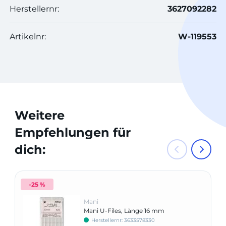
Herstellernr:
3627092282
Artikelnr:
W-119553
Weitere
Empfehlungen für
dich:
-25 %
Mani
Mani U-Files, Länge 16 mm
Herstellernr: 3633578330