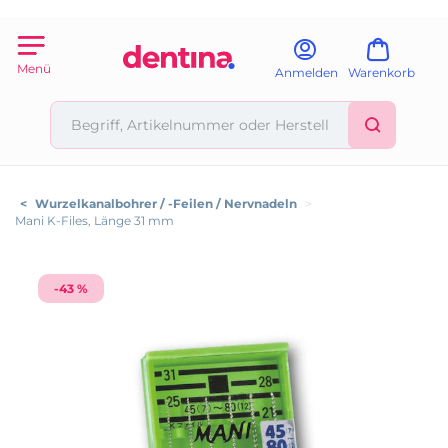
Menü
Anmelden
Warenkorb
<
Wurzelkanalbohrer / -Feilen / Nervnadeln
>
Mani K-Files, Länge 31 mm
-43 %