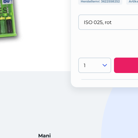
Herstellernr:
3622558252
Artik
Mani