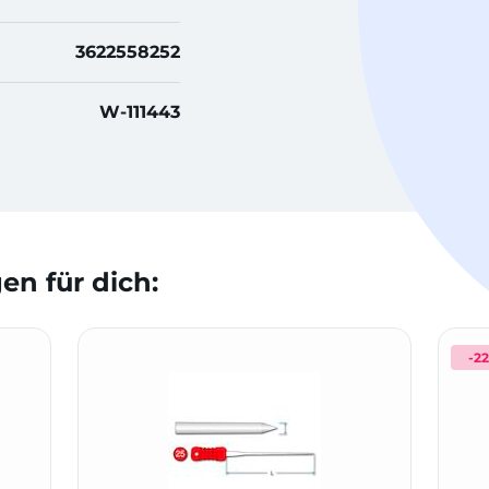
3622558252
W-111443
n für dich:
-2