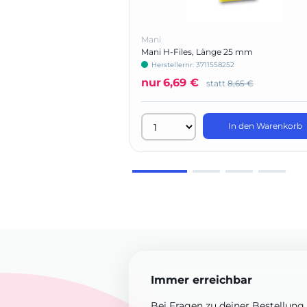
Mani
Mani H-Files, Länge 25 mm
Herstellernr: 3711558252
nur
6,69 €
statt
8,65 €
In den Warenkorb
Immer erreichbar
Bei Fragen zu deiner Bestellung