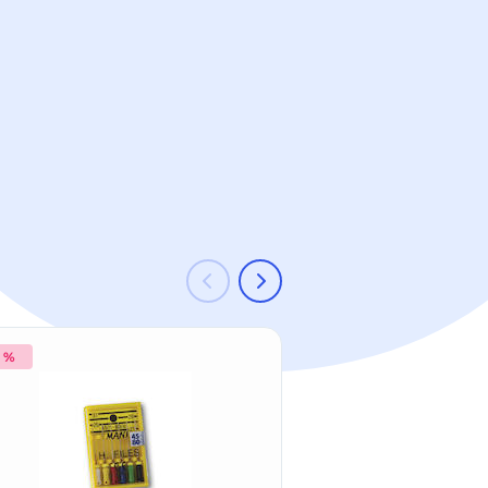
2 %
-49 %