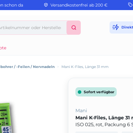
en schon da
Versandkostenfrei ab 200 €
Direk
ote
bohrer / -Feilen / Nervnadeln
>
Mani K-Files, Länge 31 mm
Sofort verfügbar
Mani
Mani K-Files, Länge 3
ISO 025, rot, Packung 6