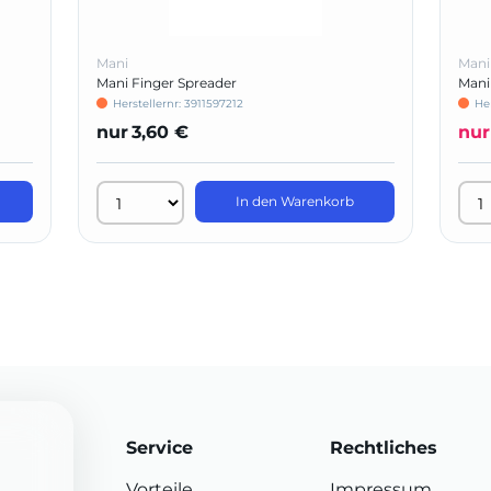
Mani
Mani
Mani Finger Spreader
Mani
Herstellernr: 3911597212
Her
nur
3,60 €
nur
In den Warenkorb
Service
Rechtliches
Vorteile
Impressum