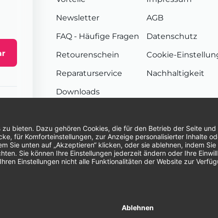
Newsletter
AGB
FAQ
- Häufige Fragen
Datenschutz
ar
Retourenschein
Cookie-Einstellu
Reparaturservice
Nachhaltigkeit
Downloads
Sendungsverfolgung
Unsere Zahlungsarten:
Re
© 2026 Dentina GmbH | Alle Rechte vorbehal