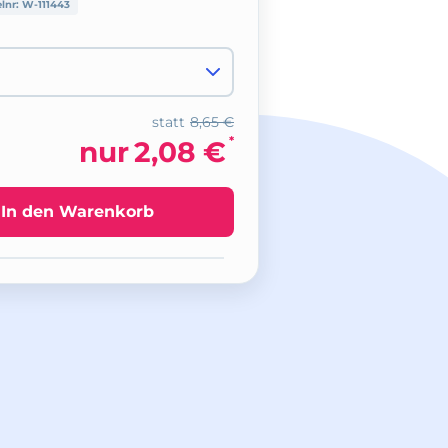
elnr:
W-111443
statt
8,65 €
*
nur
2,08 €
In den Warenkorb