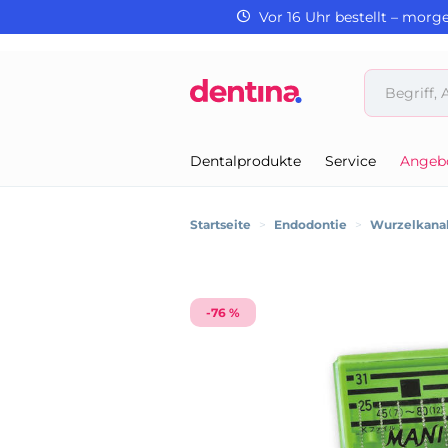
Vor 16 Uhr bestellt – morg
Dentalprodukte
Service
Angeb
Startseite
>
Endodontie
>
Wurzelkanal
-76 %