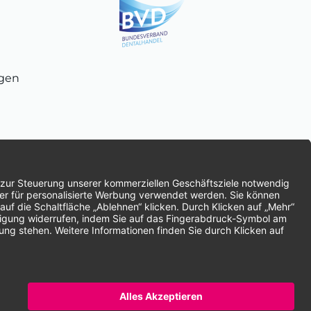
ngen
chnung
SEPA-Lastschrift
Vorkasse
ten | * Alle Preise zzgl. gesetzlicher Mehrwertsteuer