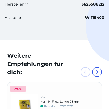
Herstellernr:
3625588212
Artikelnr:
W-119400
Weitere
Empfehlungen für
dich:
-76 %
Mani
Mani H-Files, Länge 28 mm
Herstellernr: 3719297312