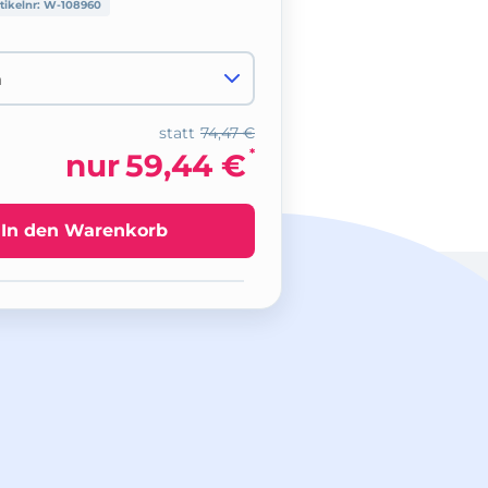
tikelnr:
W-108960
statt
74,47 €
*
nur
59,44 €
In den Warenkorb