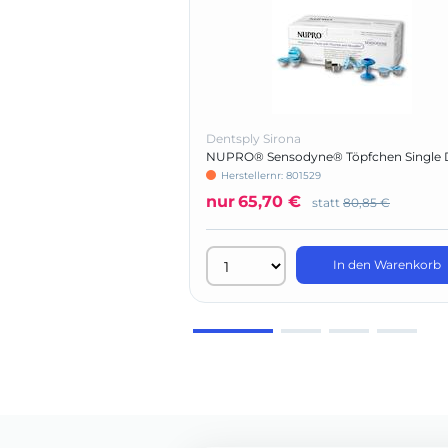
Dentsply Sirona
NUPRO® Sensodyne® Töpfchen Single 
ohne Fluorid
Herstellernr: 801529
nur
65,70 €
statt
80,85 €
In den Warenkorb