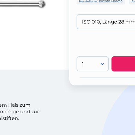
Herstellernr:
E020524101010
Ar
gem Hals zum
eingänge und zur
stiften.