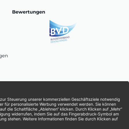
Bewertungen
ngen
chnung
SEPA-Lastschrift
Vorkasse