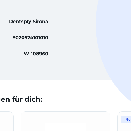
Dentsply Sirona
E020524101010
W-108960
n für dich:
Ne