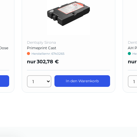
Dentsply Sirona
Dent
Dose
Primeprint Cast
AH Pl
Herstellernr: 6740265
He
nur
302,78 €
nur
In den Warenkorb