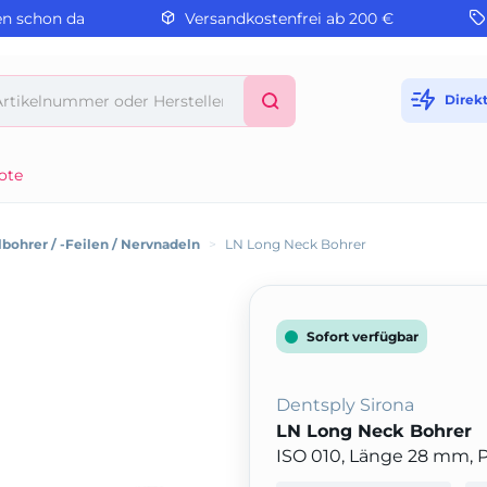
en schon da
Versandkostenfrei ab 200 €
Direk
ote
bohrer / -Feilen / Nervnadeln
>
LN Long Neck Bohrer
Sofort verfügbar
Dentsply Sirona
LN Long Neck Bohrer
ISO 010, Länge 28 mm, 