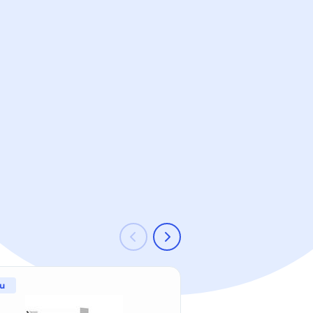
u
-21 %