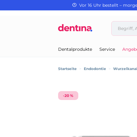
Vor 16 Uhr bestellt – morg
Dentalprodukte
Service
Angeb
Startseite
>
Endodontie
>
Wurzelkanal
-20 %